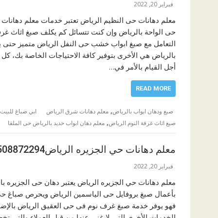
فبراير 20, 2022
معلم دهانات حى النظيم الرياض تعتبر خدمات معلم دهانات
حى الواحة بالرياض وإن كنت تتسائل كم يكلف صبغ اثاث غرف
التعامل مع صبغ ابواب خشب حى النفل الرياض متميز حتى 
بالرياض هي الأخرى بتوفير كافة الاحتياجات الخاصة بك، كل
أجل القيام بالأمر في…
READ MORE
,
صبغ ودهان ابواب بالرياض
معلم دهانات شرق الرياض
ابي صباغ للبيت
,
صبغ اثاث غرفة النوم الرياض
معلم دهان ابواب حديد بالرياض حى الملقا
معلم دهانات حي الجزيره الرياض0508872294
فبراير 20, 2022
معلم دهانات حي الجزيره الرياض يعتبر دهان حى الجزيره ب
بأعمال صبغ بروفايل حى الياسمين الرياض ويحرص صباغ حى 
فهو يوفر خدمة صبغ غرف نوم فى حى العقيق الرياض بالإضا
الخدمات الأخرى التي لا غنى عنها من قبل العملاء والتي ت