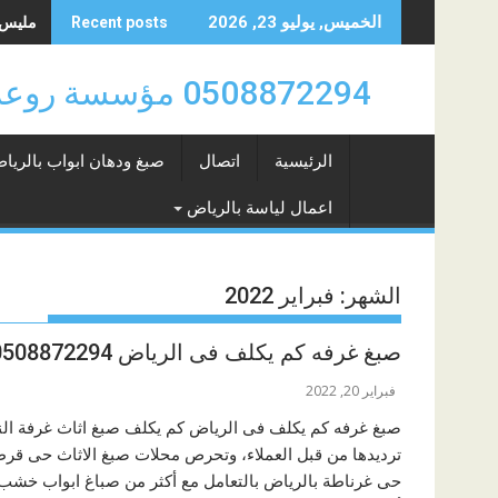
Skip
مليس حي 
الخميس, يوليو 23, 2026
Recent posts
to
content
0508872294 مؤسسة روعة سهيل للدهانات والتشطيبات والديكورات بالرياض 0508872294
الرئيسية
اتصال
صبغ ودهان ابواب بالريا
اعمال لياسة بالرياض
الشهر:
فبراير 2022
صبغ غرفه كم يكلف فى الرياض 0508872294
فبراير 20, 2022
صبغ غرفه كم يكلف فى الرياض كم يكلف صبغ اثاث غرفة النو
ترديدها من قبل العملاء، وتحرص محلات صبغ الاثاث حى قرط
حى غرناطة بالرياض بالتعامل مع أكثر من صباغ ابواب خشب 