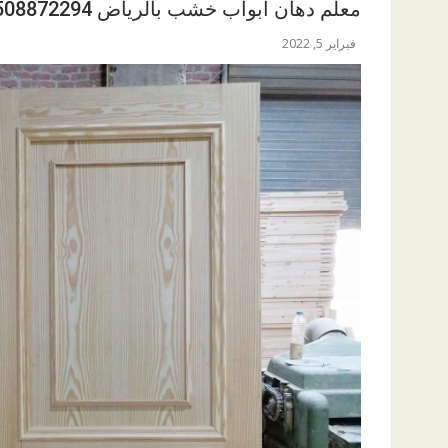
معلم دهان ابواب خشب بالرياض 0508872294
فبراير 5, 2022