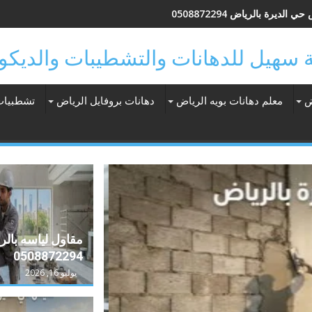
 الديرة بالرياض 0508872294
ض
معلم دهانات بويه الرياض
دهانات بروفايل الرياض
تشطبيات
مقاول لياسه بال
0508872294
يوليو 16, 2026