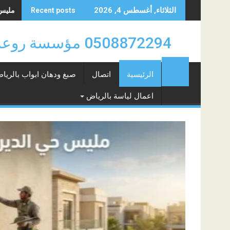
Skip
مليس حي
الثلاثاء, أغسطس 4, 2026
Recent posts
to
content
0508872294 مؤسسة روعة سهيل للدهانات والتشطيبات والديكورات بالرياض 0508872294
الرئيسية
اتصال
صبغ ودهان ابواب بالريا
اعمال لياسة بالرياض