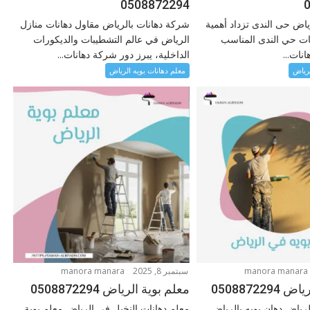
0508872294
ياض حى الندى تزداد أهمية
شركة دهانات بالرياض مقاول دهانات منازل
نات حي الندى المناسب
الرياض في عالم التشطيبات والديكورات
انات...
الداخلية، يبرز دور شركة دهانات...
لرياض
معلم دهانات بويه الرياض
manora manara
سبتمبر 8, 2025
manora manara
050887229
معلم بوية الرياض 0508872294
لرياض دهان بويه بالرياض
معلم دهانات النخيل فى الرياض معلم بوية