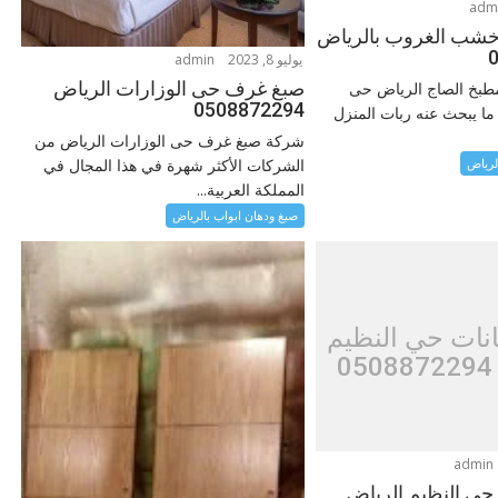
adm
خشب الغروب بالرياض
يوليو 8, 2023
admin
صبغ غرف حى الوزارات الرياض
لمطبخ الصاج الرياض حى
0508872294
ا يبحث عنه ربات المنزل
شركة صبغ غرف حى الوزارات الرياض من
لرياض
الشركات الأكثر شهرة في هذا المجال في
المملكة العربية...
صبغ ودهان ابواب بالرياض
نات حي النظيم
0
admin
حي النظيم الرياض