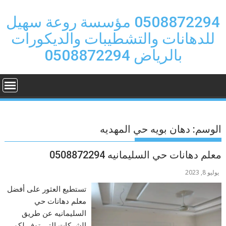
Ski
t
0508872294 مؤسسة روعة سهيل
conten
للدهانات والتشطيبات والديكورات
بالرياض 0508872294
الوسم:
دهان بويه حي المهديه
معلم دهانات حي السليمانيه 0508872294
يوليو 8, 2023
تستطيع العثور على أفضل
معلم دهانات حي
السليمانيه عن طريق
الشركات التي توفر لكم