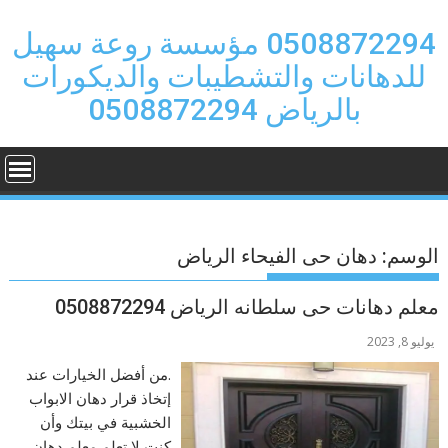
Ski
t
0508872294 مؤسسة روعة سهيل
conten
للدهانات والتشطيبات والديكورات
بالرياض 0508872294
الوسم:
دهان حى الفيحاء الرياض
معلم دهانات حى سلطانه الرياض 0508872294
يوليو 8, 2023
.من أفضل الخيارات عند
إتخاذ قرار دهان الابواب
الخشبية في بيتك وأن
كنت لا تعلم معلم دهان