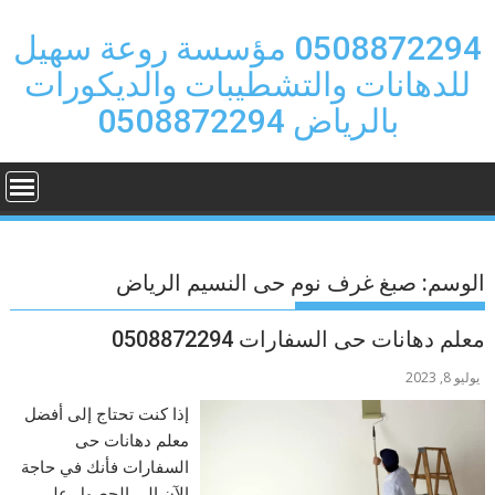
Ski
t
0508872294 مؤسسة روعة سهيل
conten
للدهانات والتشطيبات والديكورات
بالرياض 0508872294
الوسم:
صبغ غرف نوم حى النسيم الرياض
معلم دهانات حى السفارات 0508872294
يوليو 8, 2023
إذا كنت تحتاج إلى أفضل
معلم دهانات حى
السفارات فأنك في حاجة
الآن إلى الحصول على