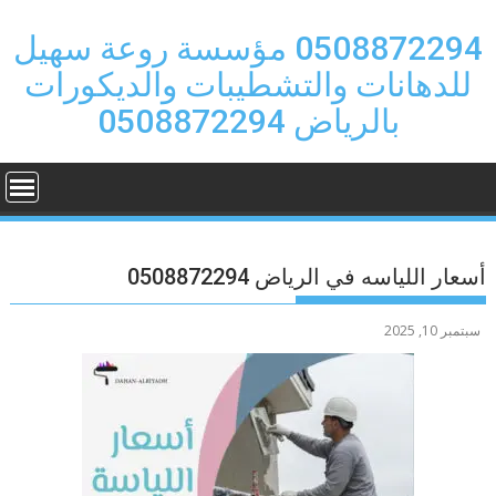
Ski
t
0508872294 مؤسسة روعة سهيل
conten
للدهانات والتشطيبات والديكورات
بالرياض 0508872294
أسعار اللياسه في الرياض 0508872294
سبتمبر 10, 2025