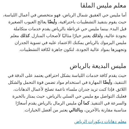
معلم مليس الملقا
أما مليس حي العقيق شمال الرياض، فهو متخصص في أعمال اللياسة،
حيث يقوم بتنفيذ التشطيبات باحترافية، و
أيضًا
يعالج العيوب الصغيرة
قبل البدء. بينما مليس حي غرناطة بالرياض يقدم خدمات متكاملة
بجودة عالية، و
لذلك
يعتبر خيارًا مثاليًا لأصحاب المنازل.
كذلك
معلم
مليس اليرموك بالرياض يمكنك الاعتماد عليه في تسوية الجدران
وتجهيزها بمواد عالية الجودة، لتكون جاهزة لكافة التشطيبات.
مليس البديعة بالرياض
حيث يقدم كافة خدمات اللياسة بشكل احترافي يعتمد على الدقة في
التنفيذ، و
أيضًا
المهارة في استخدام مواد تضمن قوة التحمل والشكل
اللائق. فإذا كنت تريد جدران ملساء ناعمة تصلح لأعمال الدهانات،
فعليك التواصل مع مليس حي السلي بالرياض، حيث يمتاز بالخبرة
والسرعة في التنفيذ.
كما أن
مليس الرمال بالرياض يقدم أسعارًا
مناسبة مقارنة بالآخرين، و
بالتالي
يعتبر من أفضل الخيارات.
معلم دهانات ديكورات الرياض