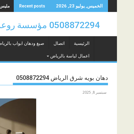
Skip
مليس حي 
الخميس, يوليو 23, 2026
Recent posts
to
content
0508872294 مؤسسة روعة سهيل للدهانات والتشطيبات والديكورات بالرياض 0508872294
الرئيسية
اتصال
صبغ ودهان ابواب بالريا
اعمال لياسة بالرياض
دهان بويه شرق الرياض 0508872294
سبتمبر 8, 2025