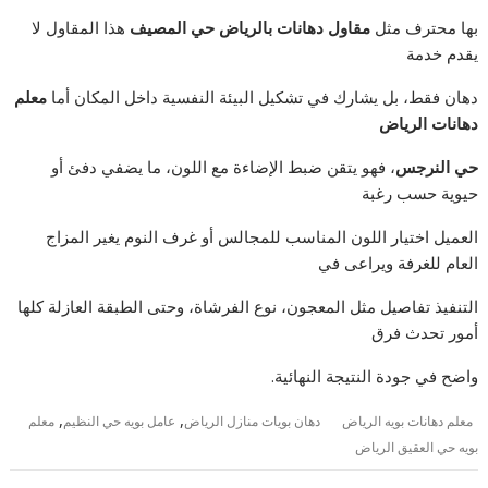
بها محترف مثل
مقاول دهانات بالرياض حي المصيف
هذا المقاول لا
يقدم خدمة
دهان فقط، بل يشارك في تشكيل البيئة النفسية داخل المكان أما
معلم
دهانات الرياض
حي النرجس
، فهو يتقن ضبط الإضاءة مع اللون، ما يضفي دفئ أو
حيوية حسب رغبة
العميل اختيار اللون المناسب للمجالس أو غرف النوم يغير المزاج
العام للغرفة ويراعى في
التنفيذ تفاصيل مثل المعجون، نوع الفرشاة، وحتى الطبقة العازلة كلها
أمور تحدث فرق
واضح في جودة النتيجة النهائية.
,
,
معلم دهانات بويه الرياض
دهان بويات منازل الرياض
عامل بويه حي النظيم
معلم
بويه حي العقيق الرياض