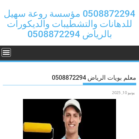
Ski
t
0508872294 مؤسسة روعة سهيل
conten
للدهانات والتشطيبات والديكورات
بالرياض 0508872294
معلم بويات الرياض 0508872294
يونيو 10, 2025