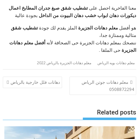
معنا الفاخرية احصل على
تشطيب شقق صبغ جدران المطابخ اعمال
ديكورات دهان ابواب خشب دهان البيوت من الداخل
بجودة عالية
هو أفضل
معلم دهانات الجزيرة
الملز يقدم لك جودة
تشطيب شقق
مثالية وممتازة جدا،
ننصحك بمعلم دهانات الجزيرة حى الصحافة لأنه
أفضل معلم دهانات
الجزيرة
حى الملقا .
معلم دهانات بويه الرياض
معلم دهانات الجزيرة بالرياض 2022
تصفّح
معلم دهانات جوتن الرياض
دهانات فلل خارجية بالرياض
المقالات
0508872294
Related posts