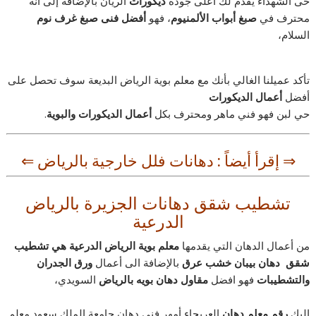
حى الشهداء يقدم لك أعلى جودة
ديكورات
الريان بالإضافة إلى أنه
محترف في
صبغ أبواب الألمنيوم
، فهو
أفضل فنى صبغ غرف نوم
السلام،
تأكد عميلنا الغالي بأنك مع معلم بوية الرياض البديعة سوف تحصل على
أفضل
أعمال الديكورات
حي لبن فهو فني ماهر ومحترف بكل
أعمال الديكورات والبوية
.
⇒ إقرأ أيضاً :
دهانات فلل خارجية بالرياض
⇐
تشطيب شقق دهانات الجزيرة بالرياض
الدرعية
من أعمال الدهان التي يقدمها
معلم بوية الرياض الدرعية هي تشطيب
شقق دهان بيبان خشب عرق
بالإضافة الى أعمال
ورق الجدران
والتشطيبات
فهو افضل
مقاول دهان بويه بالرياض
السويدي،
إليك
رقم معلم دهان
العريجاء أمهر فني دهان جامعة الملك سعود معلم