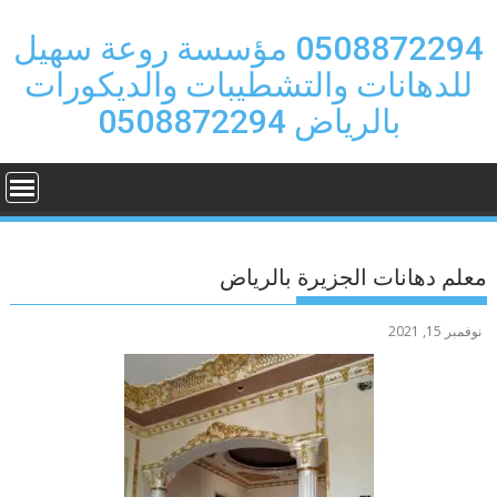
Ski
t
0508872294 مؤسسة روعة سهيل
conten
للدهانات والتشطيبات والديكورات
بالرياض 0508872294
معلم دهانات الجزيرة بالرياض
نوفمبر 15, 2021