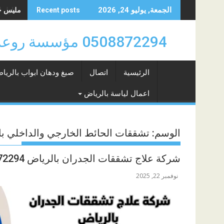
Skip
مليس حي ال
الجمعة, يوليو 24, 2026
Recent posts
to
content
0508872294 مؤسسة روعة سهيل للدهانات والتشطيبات والديكورات بالرياض 0508872294
الرئيسية
اتصال
صبغ ودهان ابواب بالريا
اعمال لياسة بالرياض
الوسم:
تشققات الحائط الخارجي والداخلي با
شركة علاج تشققات الجدران بالرياض 0508872294
نوفمبر 22, 2025