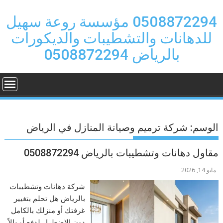
Ski
t
0508872294 مؤسسة روعة سهيل
conten
للدهانات والتشطيبات والديكورات
بالرياض 0508872294
الوسم:
شركة ترميم وصيانة المنازل في الرياض
مقاول دهانات وتشطيبات بالرياض 0508872294
مايو 14, 2026
شركة دهانات وتشطيبات
بالرياض هل تحلم بتغيير
غرفتك أو منزلك بالكامل
دون الاضطرار لدفع أموالاً