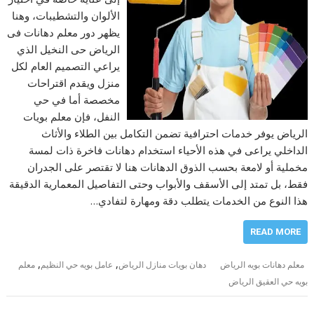
الألوان والتشطيبات، وهنا
يظهر دور معلم دهانات فى
الرياض حى النخيل الذي
يراعي التصميم العام لكل
منزل ويقدم اقتراحات
مخصصة أما في حي
النفل، فإن معلم بويات
الرياض يوفر خدمات احترافية تضمن التكامل بين الطلاء والأثاث
الداخلي يراعى في هذه الأحياء استخدام دهانات فاخرة ذات لمسة
مخملية أو لامعة بحسب الذوق الدهانات هنا لا تقتصر على الجدران
فقط، بل تمتد إلى الأسقف والأبواب وحتى التفاصيل المعمارية الدقيقة
هذا النوع من الخدمات يتطلب دقة ومهارة لتفادي…
READ MORE
,
,
معلم دهانات بويه الرياض
دهان بويات منازل الرياض
عامل بويه حي النظيم
معلم
بويه حي العقيق الرياض