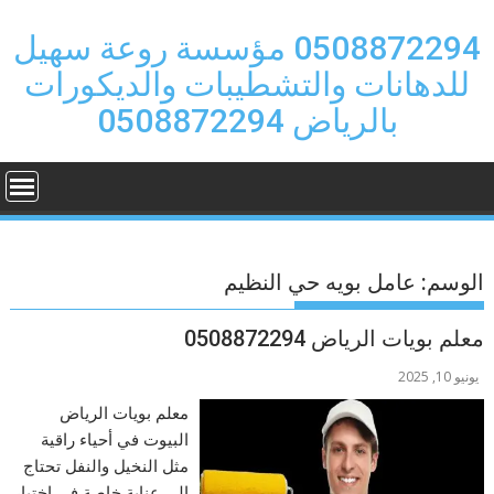
Ski
t
0508872294 مؤسسة روعة سهيل
conten
للدهانات والتشطيبات والديكورات
بالرياض 0508872294
الوسم:
عامل بويه حي النظيم
معلم بويات الرياض 0508872294
يونيو 10, 2025
معلم بويات الرياض
البيوت في أحياء راقية
مثل النخيل والنفل تحتاج
إلى عناية خاصة في اختيار