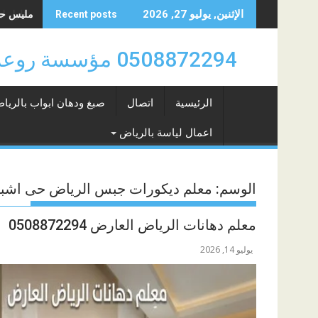
Skip
مليس حي الد
الإثنين, يوليو 27, 2026
Recent posts
to
content
0508872294 مؤسسة روعة سهيل للدهانات والتشطيبات والديكورات بالرياض 0508872294
الرئيسية
اتصال
صبغ ودهان ابواب بالريا
اعمال لياسة بالرياض
الوسم:
معلم ديكورات جبس الرياض حى اشبي
معلم دهانات الرياض العارض 0508872294
يوليو 14, 2026