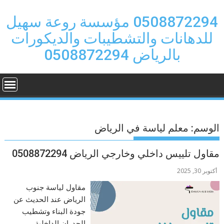
Ski
t
0508872294 مؤسسة روعة سهيل
conten
للدهانات والتشطيبات والديكورات
بالرياض 0508872294
الوسم:
معلم لياسة في الرياض
مقاول تلييس داخلي وخارجي الرياض 0508872294
أكتوبر 30, 2025
مقاول لياسة جنوب
الرياض عند الحديث عن
جودة البناء وتشطيب
الجدران الداخلية