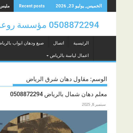
Skip
مليس حي 
الخميس, يوليو 23, 2026
Recent posts
to
content
0508872294 مؤسسة روعة سهيل للدهانات والتشطيبات والديكورات بالرياض 0508872294
الرئيسية
اتصال
صبغ ودهان ابواب بالريا
اعمال لياسة بالرياض
الوسم:
مقاول دهان شرق الرياض
معلم دهان شمال بالرياض 0508872294
سبتمبر 8, 2025