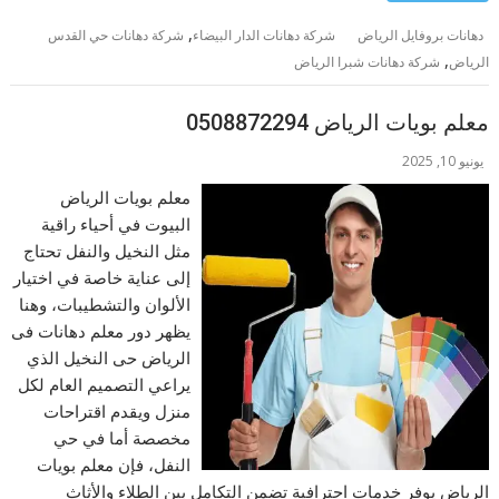
,
دهانات بروفايل الرياض
شركة دهانات الدار البيضاء
شركة دهانات حي القدس
,
الرياض
شركة دهانات شبرا الرياض
معلم بويات الرياض 0508872294
يونيو 10, 2025
معلم بويات الرياض
البيوت في أحياء راقية
مثل النخيل والنفل تحتاج
إلى عناية خاصة في اختيار
الألوان والتشطيبات، وهنا
يظهر دور معلم دهانات فى
الرياض حى النخيل الذي
يراعي التصميم العام لكل
منزل ويقدم اقتراحات
مخصصة أما في حي
النفل، فإن معلم بويات
الرياض يوفر خدمات احترافية تضمن التكامل بين الطلاء والأثاث