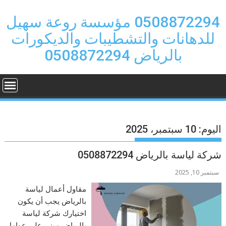
Ski
t
0508872294 مؤسسة روعة سهيل
conten
للدهانات والتشطيبات والديكورات
بالرياض 0508872294
اليوم:
10 سبتمبر، 2025
شركة لياسة بالرياض 0508872294
سبتمبر 10, 2025
مقاول أعمال لياسة
بالرياض يجب أن يكون
اختيارك شركة لياسة
بالرياض مبني على عوامل